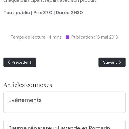
chaque participant repart avec son produit
Tout public |
Prix 37€ | Durée 2H30
Temps de lecture : 4 mins
Publication : 16 mai 2018
Article précédent : Politique de confidentialité
Article suivant
Précédent
Suivant
Articles connexes
Evénements
Baume réparateur Lavande et Romarin