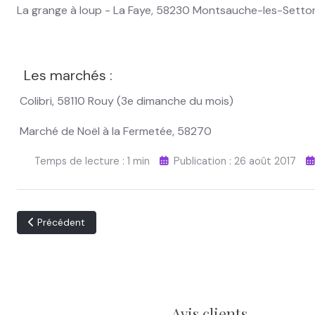
La grange à loup - La Faye, 58230 Montsauche-les-Setto
Les marchés :
Colibri, 58110 Rouy (3e dimanche du mois)
Marché de Noël à la Fermetée, 58270
Temps de lecture : 1 min
Publication : 26 août 2017
Article précédent : Catalogue de produits Bellecomme
Précédent
Avis clients