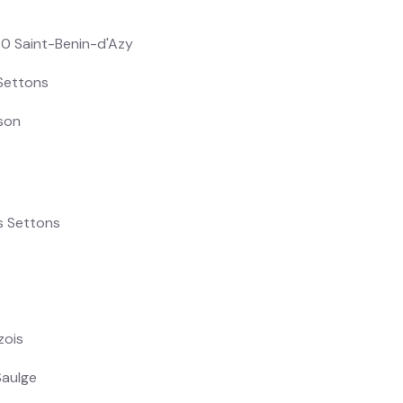
70 Saint-Benin-d'Azy
Settons
sson
s Settons
zois
Saulge