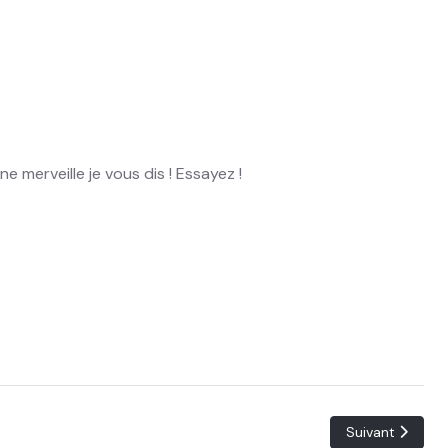
e merveille je vous dis ! Essayez !
Article suivant 
Suivant