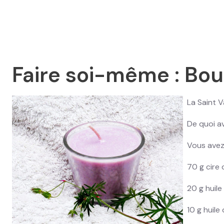
Faire soi-même : Bo
La Saint V
De quoi a
Vous avez
70 g cire 
20 g huil
10 g huil