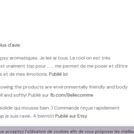
lus d'avis
sy aromatiques. Je les ai tous. Le rool on est très
st vraiment top pour ... ... me permet de me poser et d'être
ps et de mes émotions.
Publié ici
knowing the products are environmentally friendly and body
ll and softly! Publié sur
fb.com/Bellecomme
solide qui mousse bien :) Commande reçue rapidement
p je suis ravie.. A bientôt
Publié sur Etsy
ous acceptez l'utilisation de cookies afin de vous proposer les meille