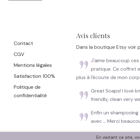
Avis clients
Contact
Dans la boutique Etsy voir p
CGV
J'aime beaucoup ces p
Mentions légales
pratique. Ce coffret e
Satisfaction 100%
plus à l'écoute de mon cor
Politique de
Great Soaps! I love 
confidentialité
friendly, clean very we
Enfin un shampooing 
avec ... Merci beaucou
En visitant ce site, v