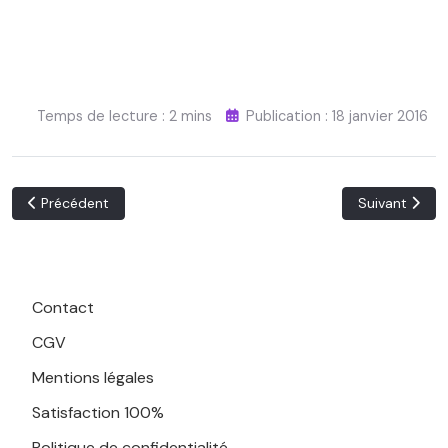
Temps de lecture : 2 mins
Publication : 18 janvier 2016
Article précédent : Satisfait ou remboursé
Article suivant
Précédent
Suivant
Contact
CGV
Mentions légales
Satisfaction 100%
Politique de confidentialité