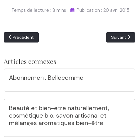
Temps de lecture : 8 mins
Publication : 20 avril 2015
Article précédent : Pourquoi bios ?
Article suivan
Précédent
Suivant
Articles connexes
Abonnement Bellecomme
Beauté et bien-etre naturellement,
cosmétique bio, savon artisanal et
mélanges aromatiques bien-être