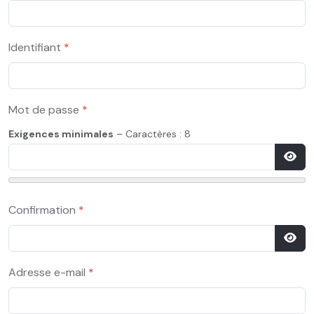
Identifiant
*
Mot de passe
*
Exigences minimales
– Caractères : 8
Affi
Confirmation
*
Affi
Adresse e-mail
*