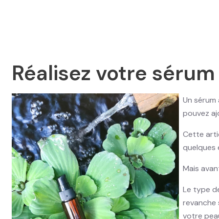
Réalisez votre sérum
Un sérum a
pouvez aj
Cette art
quelques 
Mais avant
Le type de
revanche 
votre pea