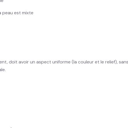
le
la peau est mixte
t, doit avoir un aspect uniforme (la couleur et le relief), san
le.