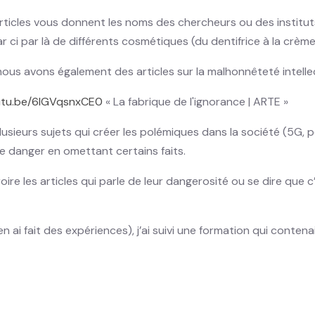
rticles vous donnent les noms des chercheurs ou des instituts
r ci par là de différents cosmétiques (du dentifrice à la crème
ous avons également des articles sur la malhonnêteté intellec
outu.be/6IGVqsnxCE0
« La fabrique de l'ignorance | ARTE »
 plusieurs sujets qui créer les polémiques dans la société (5
de danger en omettant certains faits.
croire les articles qui parle de leur dangerosité ou se dire 
 ai fait des expériences), j’ai suivi une formation qui contenai