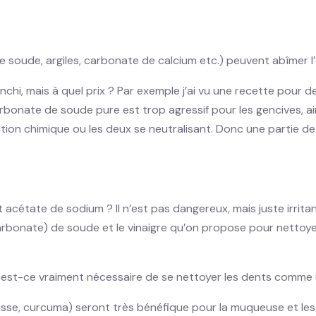
 soude, argiles, carbonate de calcium etc.) peuvent abîmer l’
 blanchi, mais à quel prix ? Par exemple j’ai vu une recette pou
rbonate de soude pure est trop agressif pour les gencives, ains
ion chimique ou les deux se neutralisant. Donc une partie de l
st acétate de sodium ? Il n’est pas dangereux, mais juste irri
bonate) de soude et le vinaigre qu’on propose pour nettoyer l
ais est-ce vraiment nécessaire de se nettoyer les dents comme 
lisse, curcuma) seront très bénéfique pour la muqueuse et les 