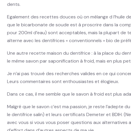
dents.
Egalement des recettes douces où on mélange d l’huile de
que le bicarbonate de soude est à proscrire dans la com
pour 200ml d’eau) sont acceptables, mais la plupart de te
alterne avec les dentifrices « conventionnels » bio de préf
Une autre recette maison du dentifrice : à la place du denti
le même savon par saponification à froid, mais en plus pet
Je n’ai pas trouvé des recherches valides en ce qui conce
Leurs commentaires sont enthousiastes et élogieux.
Dans ce cas, il me semble que le savon à froid est plus ada
Malgré que le savon c’est ma passion, je reste l’adepte du d
le dentifrice salin) et leurs certificats Demeter et BDIH. 
avec vous si vous vous poser questions aux alternatives a
d’effort dans d’autres aspects de ma vie.