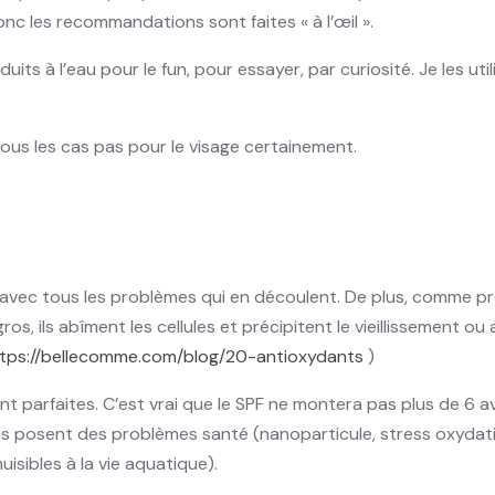
c les recommandations sont faites « à l’œil ».
its à l’eau pour le fun, pour essayer, par curiosité. Je les ut
 tous les cas pas pour le visage certainement.
 avec tous les problèmes qui en découlent. De plus, comme pr
, ils abîment les cellules et précipitent le vieillissement o
tps://bellecomme.com/blog/20-antioxydants
)
ont parfaites. C’est vrai que le SPF ne montera pas plus de 6 
les posent des problèmes santé (nanoparticule, stress oxydatif 
isibles à la vie aquatique).