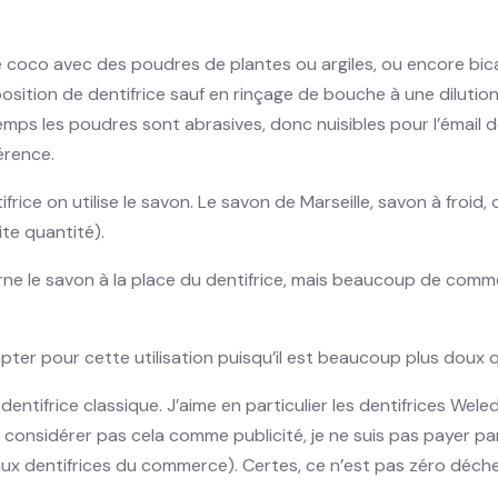
 coco avec des poudres de plantes ou argiles, ou encore bic
position de dentifrice sauf en rinçage de bouche à une dilu
mps les poudres sont abrasives, donc nuisibles pour l’émail 
érence.
frice on utilise le savon. Le savon de Marseille, savon à froid
ite quantité).
rne le savon à la place du dentifrice, mais beaucoup de commen
pter pour cette utilisation puisqu’il est beaucoup plus doux q
entifrice classique. J’aime en particulier les dentifrices Wele
(Ne considérer pas cela comme publicité, je ne suis pas payer pa
ux dentifrices du commerce). Certes, ce n’est pas zéro déchet