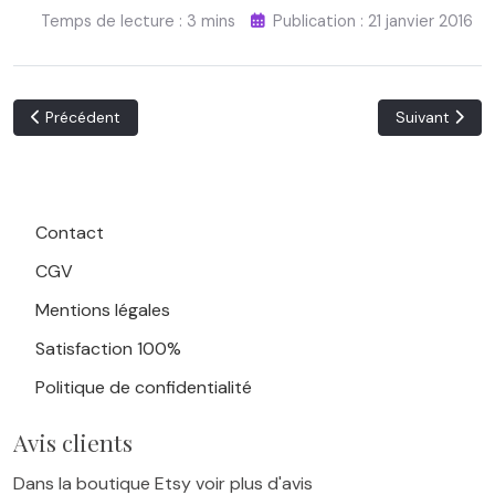
Temps de lecture : 3 mins
Publication : 21 janvier 2016
Article précédent : Sentir pour se connaitre - partie 2
Article suivan
Précédent
Suivant
Contact
CGV
Mentions légales
Satisfaction 100%
Politique de confidentialité
Avis clients
Dans la boutique Etsy voir plus d'avis